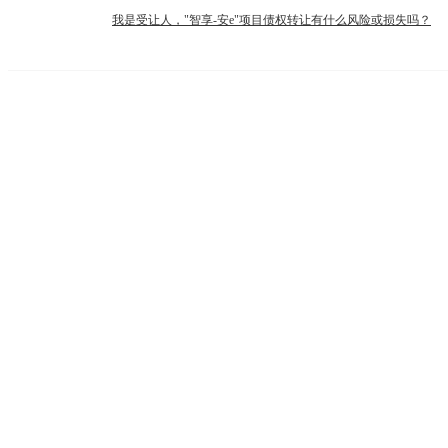
我是受让人，"智享-安e"项目债权转让有什么风险或损失吗？